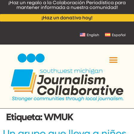
¡Haz un regalo a la Colaboración Periodística para
contenido
mantener informada a nuestra comunidad!
¡Haz un donativo hoy!
English
Español
NOTICIAS Y ANUNCI
CONTACTA CON NOSOT
Etiqueta:
WMUK
Un grupo que lleva a niños