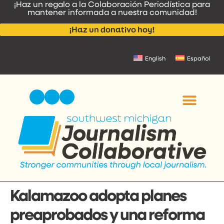
¡Haz un regalo a la Colaboración Periodística para
contenido
mantener informada a nuestra comunidad!
¡Haz un donativo hoy!
English
Español
NOTICIAS Y ANUNCI
CONTACTA CON NOSOT
Kalamazoo adopta planes
preaprobados y una reforma