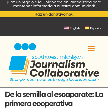
¡Haz un regalo a la Colaboración Periodística para
contenido
mantener informada a nuestra comunidad!
¡Haz un donativo hoy!
English
Español
NOTICIAS Y ANUNCI
CONTACTA CON NOSOT
De la semilla al escaparate: La
primera cooperativa