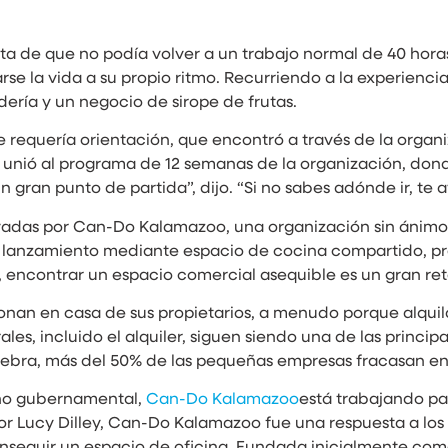
cuenta de que no podía volver a un trabajo normal de 40 ho
e la vida a su propio ritmo. Recurriendo a la experienc
ería y un negocio de sirope de frutas.
e requería orientación, que encontró a través de la orga
 unió al programa de 12 semanas de la organización, dond
n gran punto de partida”, dijo. “Si no sabes adónde ir, te 
yadas por Can-Do Kalamazoo, una organización sin ánimo 
 lanzamiento mediante espacio de cocina compartido, pr
encontrar un espacio comercial asequible es un gran ret
onan en casa de sus propietarios, a menudo porque alqui
les, incluido el alquiler, siguen siendo una de las princip
Zebra, más del 50% de las pequeñas empresas fracasan en
 no gubernamental,
Can-Do Kalamazoo
está trabajando par
 Lucy Dilley, Can-Do Kalamazoo fue una respuesta a los re
seguir un espacio de oficina. Fundada inicialmente com