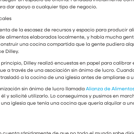
ara dar apoyo a cualquier tipo de negocio.
cales
nta de la escasez de recursos y espacio para producir al
e alimentos elaborados localmente, y había mucha gente
construir una cocina compartida que la gente pudiera alq
e Dilley.
ncipio, Dilley realizó encuestas en papel para calibrar
lque a través de una asociación sin ánimo de lucro. Cua
trasladó a la cocina de una iglesia antes de ampliarse 
nización sin ánimo de lucro llamada
Alianza de Alimento
l y solicité utilizarlo. Lo conseguimos y pusimos en marcha
a iglesia que tenía una cocina que quería alquilar a una
io cuenta rápidamente de que no todo el mundo sabe diri