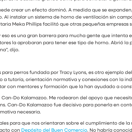
uede crear un efecto dominó. A medida que se expanden, 
lo. Al instalar un sistema de horno de ventilación sin cam
aria Meka Phillips facilitó que otras pequeñas empresas s
eso es una gran barrera para mucha gente que intenta entra
ctores la aprobaran para tener ese tipo de horno. Abrió l
a”, dijo.
ara perros fundada por Tracy Lyons, es otro ejemplo de
o a tutoría, orientación normativa y conexiones con la in
tar con mentores y formación que la han ayudado a const
e Can-Do Kalamazoo. Me rodearon del apoyo que necesita
yons. Can-Do Kalamazoo fue decisivo para ponerla en con
rmativa necesaria.
tales para que nos orientaran sobre el cumplimiento de la
tacto con
Depósito del Buen Comercio
. No habría conoci