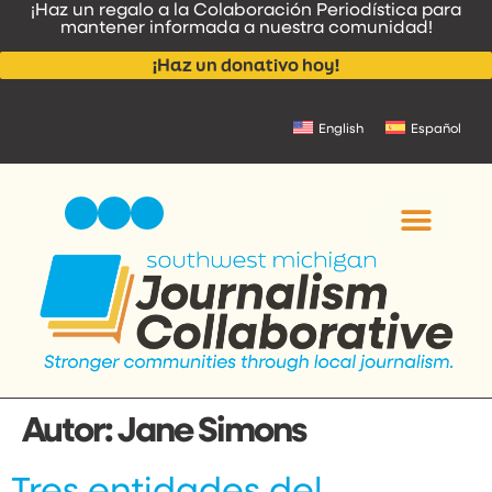
¡Haz un regalo a la Colaboración Periodística para
contenido
mantener informada a nuestra comunidad!
¡Haz un donativo hoy!
English
Español
NOTICIAS Y ANUNCI
CONTACTA CON NOSOT
Autor:
Jane Simons
Tres entidades del